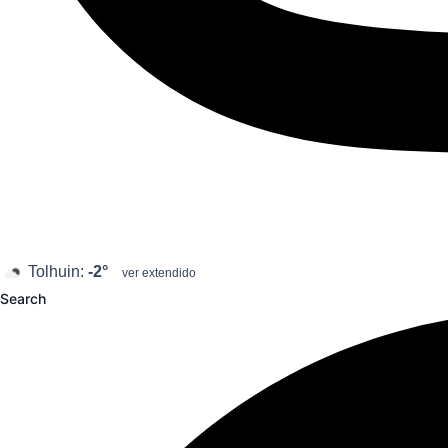
Tolhuin:
-2°
ver extendido
Search