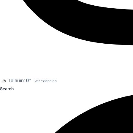
Tolhuin:
0°
ver extendido
Search