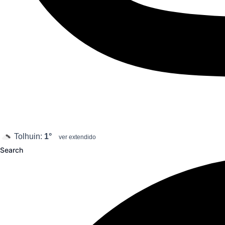
Tolhuin:
1°
ver extendido
Search