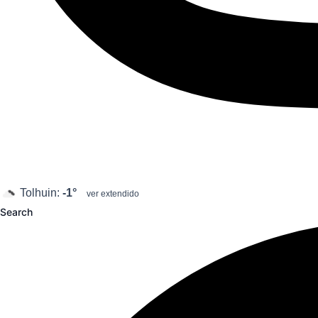
Tolhuin:
-1°
ver extendido
Search