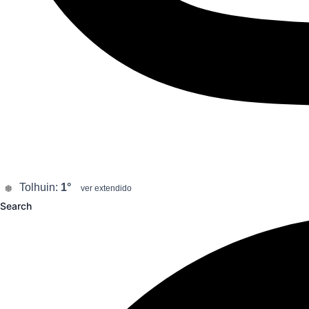
Tolhuin:
1°
ver extendido
Search